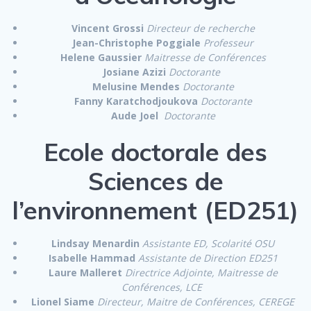
Vincent Grossi
Directeur de recherche
Jean-Christophe Poggiale
Professeur
Helene Gaussier
Maitresse de Conférences
Josiane Azizi
Doctorante
Melusine Mendes
Doctorante
Fanny Karatchodjoukova
Doctorante
Aude Joel
Doctorante
Ecole doctorale des
Sciences de
l’environnement (ED251)
Lindsay Menardin
Assistante ED, Scolarité OSU
Isabelle Hammad
Assistante de Direction ED251
Laure Malleret
Directrice Adjointe, Maitresse de
Conférences, LCE
Lionel Siame
Directeur, Maitre de Conférences, CEREGE